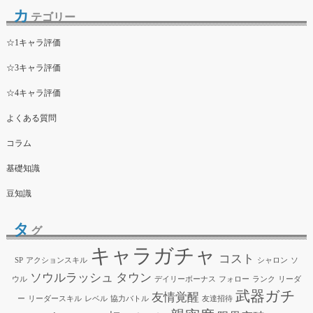
カ
テゴリー
☆1キャラ評価
☆3キャラ評価
☆4キャラ評価
よくある質問
コラム
基礎知識
豆知識
タ
グ
キャラガチャ
コスト
SP
アクションスキル
シャロン
ソ
ソウルラッシュ
タウン
ウル
デイリーボーナス
フォロー
ランク
リーダ
武器ガチ
友情覚醒
ー
リーダースキル
レベル
協力バトル
友達招待