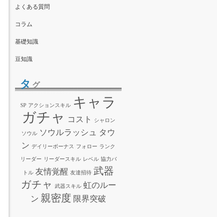
よくある質問
コラム
基礎知識
豆知識
タ
グ
キャラ
SP
アクションスキル
ガチャ
コスト
シャロン
ソウルラッシュ
タウ
ソウル
ン
デイリーボーナス
フォロー
ランク
リーダー
リーダースキル
レベル
協力バ
武器
友情覚醒
トル
友達招待
ガチャ
虹のルー
武器スキル
親密度
ン
限界突破