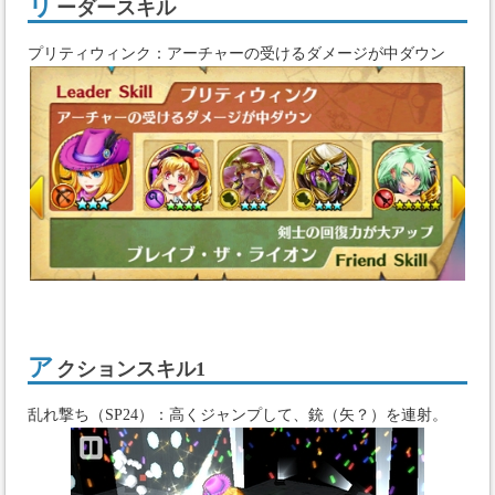
リ
ーダースキル
プリティウィンク：アーチャーの受けるダメージが中ダウン
ア
クションスキル1
乱れ撃ち（SP24）：高くジャンプして、銃（矢？）を連射。