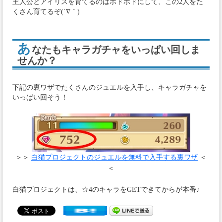
主人公とアイリスを育てるのはホドホドにして、この2人をた
くさん育てるぞ(´∇｀)
あ
なたもキャラガチャをいっぱい回しま
せんか？
下記の裏ワザでたくさんのジュエルを入手し、キャラガチャを
いっぱい回そう！
＞＞
白猫プロジェクトのジュエルを無料で入手する裏ワザ
＜
＜
白猫プロジェクトは、☆4のキャラをGETできてからが本番♪