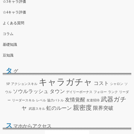
☆3キャラ評価
☆4キャラ評価
よくある質問
コラム
基礎知識
豆知識
タ
グ
キャラガチャ
コスト
SP
アクションスキル
シャロン
ソ
ソウルラッシュ
タウン
ウル
デイリーボーナス
フォロー
ランク
リーダ
武器ガチ
友情覚醒
ー
リーダースキル
レベル
協力バトル
友達招待
ャ
親密度
虹のルーン
限界突破
武器スキル
ス
マホからアクセス