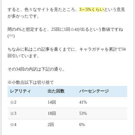
すると、色々なサイトを見たところ、
3～5%くらい
という意見
が多かったです。
間の4%と想定すると、25回に1回☆4が出るという数値ですね
(^^)
ちなみに私はこの記事を書くまでに、キャラガチャを累計で34
回引いています。
その34回の内訳は下記の通り。
※小数点以下は切り捨て
レアリティ
出た回数
パーセンテージ
☆2
14回
41%
☆3
18回
53%
☆4
2回
6%