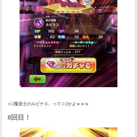
☆2魔道士のルピナス。って☆2かよｗｗｗ
8回目！