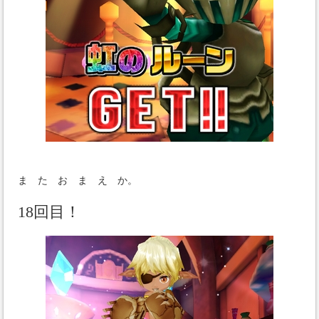
ま た お ま え か。
18回目！