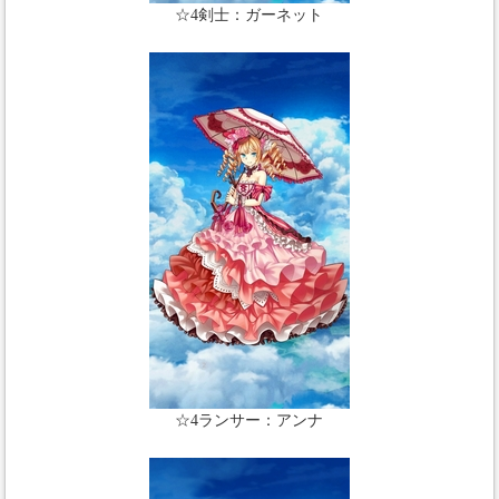
☆4剣士：ガーネット
☆4ランサー：アンナ