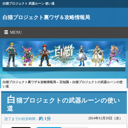
白猫プロジェクト 武器ルーン 使い道
白猫プロジェクト裏ワザ＆攻略情報局
MENU
白猫プロジェクト裏ワザ＆攻略情報局
»
豆知識
» 白猫プロジェクトの武器ルーンの使
い道
白
猫プロジェクトの武器ルーンの使い
道
約 1分
2014年11月19日（水）
読了までの目安時間：