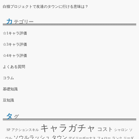
白猫プロジェクトで友達のタウンに行ける意味は？
カ
テゴリー
☆1キャラ評価
☆3キャラ評価
☆4キャラ評価
よくある質問
コラム
基礎知識
豆知識
タ
グ
キャラガチャ
コスト
SP
アクションスキル
シャロン
ソ
ソウルラッシュ
タウン
ウル
デイリーボーナス
フォロー
ランク
リーダ