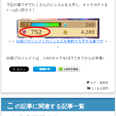
下記の裏ワザでたくさんのジュエルを入手し、キャラガチャを
いっぱい回そう！
＞＞
白猫プロジェクトのジュエルを無料で入手する裏ワザ
＜
＜
白猫プロジェクトは、☆4のキャラをGETできてからが本番♪
タグ ：
親密度
よくある質問
こ
の記事に関連する記事一覧