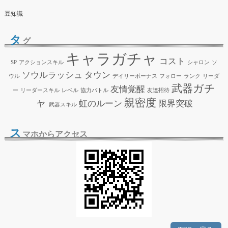
豆知識
タ
グ
キャラガチャ
コスト
SP
アクションスキル
シャロン
ソ
ソウルラッシュ
タウン
ウル
デイリーボーナス
フォロー
ランク
リーダ
武器ガチ
友情覚醒
ー
リーダースキル
レベル
協力バトル
友達招待
ャ
親密度
虹のルーン
限界突破
武器スキル
ス
マホからアクセス